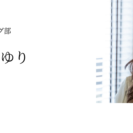
グ部
さゆり